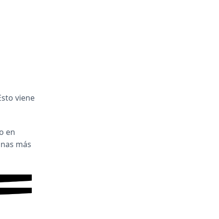
Esto viene
do en
zonas más