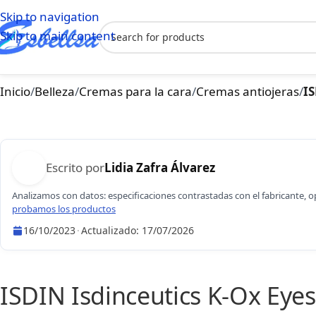
Skip to navigation
Skip to main content
Inicio
/
Belleza
/
Cremas para la cara
/
Cremas antiojeras
/
IS
Escrito por
Lidia Zafra Álvarez
Analizamos con datos: especificaciones contrastadas con el fabricante, 
probamos los productos
16/10/2023
·
Actualizado:
17/07/2026
Lidia Zafra Álvarez
ISDIN Isdinceutics K-Ox Eyes