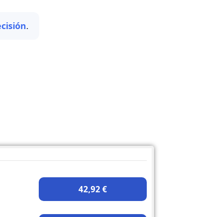
cisión
.
42,92 €