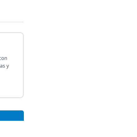
con
as y