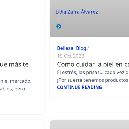
Lidia Zafra Álvarez
0
Belleza
,
Blog
15 Oct 2023
que más te
Cómo cuidar la piel en c
El estrés, las prisas… cada ve
¡Por suerte tenemos productos p
en el mercado,
CONTINUE READING
ables, pero