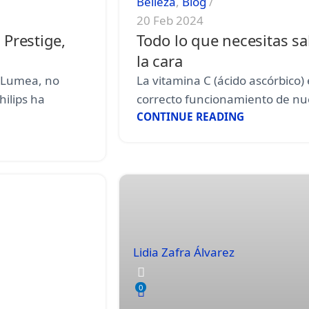
Belleza
,
Blog
20 Feb 2024
 Prestige,
Todo lo que necesitas sa
la cara
s Lumea, no
La vitamina C (ácido ascórbico) 
ilips ha
correcto funcionamiento de nue
CONTINUE READING
Lidia Zafra Álvarez
0