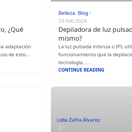
Belleza
,
Blog
10 Feb 2024
ro, ¿Qué
Depiladora de luz pulsad
mismo?
na adaptación
La luz pulsada intensa o IPL uti
uso de esto...
funcionamiento que la depilació
tecnología. ...
CONTINUE READING
Lidia Zafra Álvarez