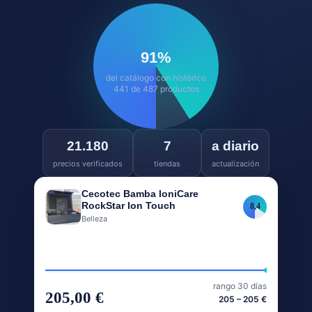
91
%
del catálogo con histórico
441 de 487 productos
21.180
7
a diario
precios verificados
tiendas
actualización
Cecotec Bamba IoniCare
RockStar Ion Touch
8,4
Belleza
rango 30 días
205,00 €
205 – 205 €