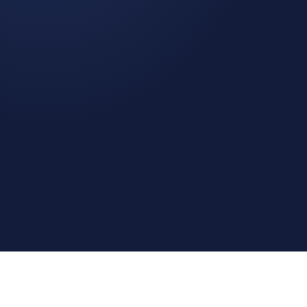
Philips QP2520/30 OneBlade
Máquinas de afeitar baratas
Philips
Amazon
PcComponentes
MediaMarkt
Rango 30 días en 4 tiendas
26 – 70 €
PRUEBA REAL