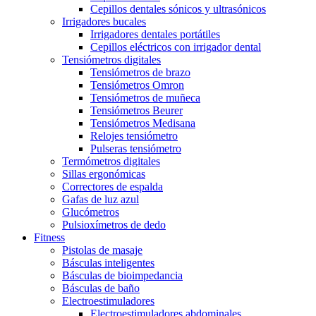
Cepillos dentales sónicos y ultrasónicos
Irrigadores bucales
Irrigadores dentales portátiles
Cepillos eléctricos con irrigador dental
Tensiómetros digitales
Tensiómetros de brazo
Tensiómetros Omron
Tensiómetros de muñeca
Tensiómetros Beurer
Tensiómetros Medisana
Relojes tensiómetro
Pulseras tensiómetro
Termómetros digitales
Sillas ergonómicas
Correctores de espalda
Gafas de luz azul
Glucómetros
Pulsioxímetros de dedo
Fitness
Pistolas de masaje
Básculas inteligentes
Básculas de bioimpedancia
Básculas de baño
Electroestimuladores
Electroestimuladores abdominales