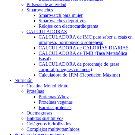
Pulseras de actividad
Smartwatches
Smartwatch para mujer
Smartwatches deportivos
Relojes con electrocardiograma
CALCULADORAS
CALCULADORA de IMC para saber si estás en
infrapeso, normopeso o sobrepeso
CALCULADORA de CALORÍAS DIARIAS
CALCULADORA de TMB (Tasa Metabólica
Basal)
CALCULADORA de porcentaje de grasa
corporal (pliegues cutáneos)
Calculadora de 1RM (Repetición Máxima)
Nutrición
Creatina Monohidrato
Proteínas
Proteínas Whey
Proteínas veganas
Barritas proteicas
Quemagrasas
Batidos sustitutivos
Colágenos hidrolizados
Complejos multivitamínicos
Servicio de asesoramiento