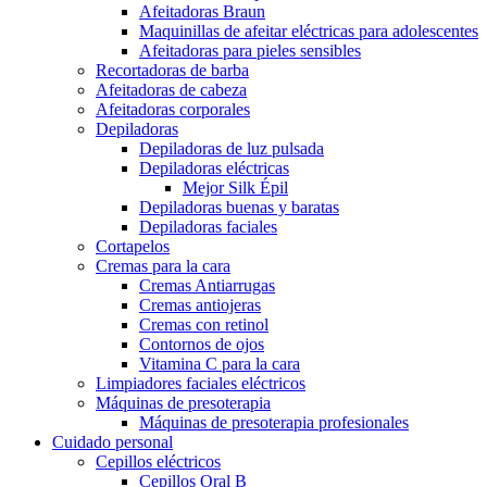
Afeitadoras Braun
Maquinillas de afeitar eléctricas para adolescentes
Afeitadoras para pieles sensibles
Recortadoras de barba
Afeitadoras de cabeza
Afeitadoras corporales
Depiladoras
Depiladoras de luz pulsada
Depiladoras eléctricas
Mejor Silk Épil
Depiladoras buenas y baratas
Depiladoras faciales
Cortapelos
Cremas para la cara
Cremas Antiarrugas
Cremas antiojeras
Cremas con retinol
Contornos de ojos
Vitamina C para la cara
Limpiadores faciales eléctricos
Máquinas de presoterapia
Máquinas de presoterapia profesionales
Cuidado personal
Cepillos eléctricos
Cepillos Oral B