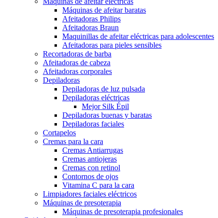
Máquinas de afeitar eléctricas
Máquinas de afeitar baratas
Afeitadoras Philips
Afeitadoras Braun
Maquinillas de afeitar eléctricas para adolescentes
Afeitadoras para pieles sensibles
Recortadoras de barba
Afeitadoras de cabeza
Afeitadoras corporales
Depiladoras
Depiladoras de luz pulsada
Depiladoras eléctricas
Mejor Silk Épil
Depiladoras buenas y baratas
Depiladoras faciales
Cortapelos
Cremas para la cara
Cremas Antiarrugas
Cremas antiojeras
Cremas con retinol
Contornos de ojos
Vitamina C para la cara
Limpiadores faciales eléctricos
Máquinas de presoterapia
Máquinas de presoterapia profesionales