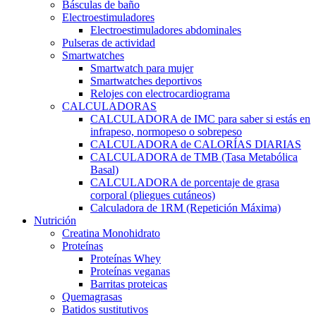
Básculas de baño
Electroestimuladores
Electroestimuladores abdominales
Pulseras de actividad
Smartwatches
Smartwatch para mujer
Smartwatches deportivos
Relojes con electrocardiograma
CALCULADORAS
CALCULADORA de IMC para saber si estás en
infrapeso, normopeso o sobrepeso
CALCULADORA de CALORÍAS DIARIAS
CALCULADORA de TMB (Tasa Metabólica
Basal)
CALCULADORA de porcentaje de grasa
corporal (pliegues cutáneos)
Calculadora de 1RM (Repetición Máxima)
Nutrición
Creatina Monohidrato
Proteínas
Proteínas Whey
Proteínas veganas
Barritas proteicas
Quemagrasas
Batidos sustitutivos