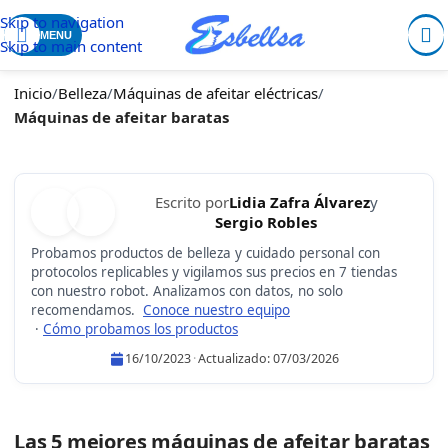
Skip to navigation
MENU
Skip to main content
Inicio
/
Belleza
/
Máquinas de afeitar eléctricas
/
Máquinas de afeitar baratas
Escrito por
Lidia Zafra Álvarez
y
Sergio Robles
Probamos productos de belleza y cuidado personal con
protocolos replicables y vigilamos sus precios en 7 tiendas
con nuestro robot. Analizamos con datos, no solo
recomendamos.
Conoce nuestro equipo
·
Cómo probamos los productos
16/10/2023
·
Actualizado:
07/03/2026
Lidia Zafra Álvarez
Sergio Robles
Las 5 mejores máquinas de afeitar baratas