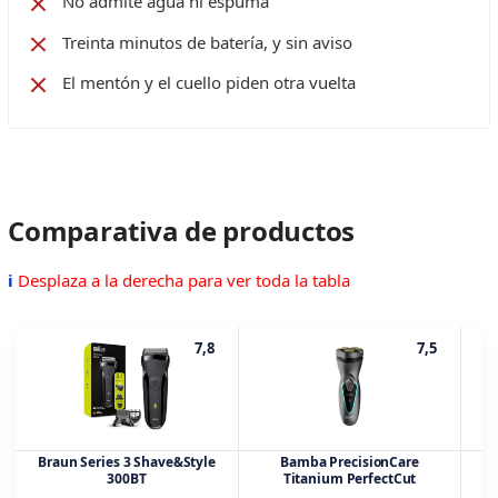
No admite agua ni espuma
Treinta minutos de batería, y sin aviso
El mentón y el cuello piden otra vuelta
Comparativa de productos
ℹ
Desplaza a la derecha para ver toda la tabla
7,8
7,5
Braun Series 3 Shave&Style
Bamba PrecisionCare
P
300BT
Titanium PerfectCut