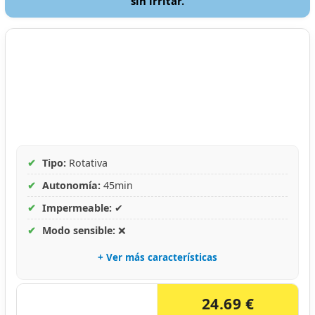
sin irritar.
✔
Tipo:
Rotativa
✔
Autonomía:
45min
✔
Impermeable:
✔
✔
Modo sensible:
❌
+ Ver más características
24.69 €