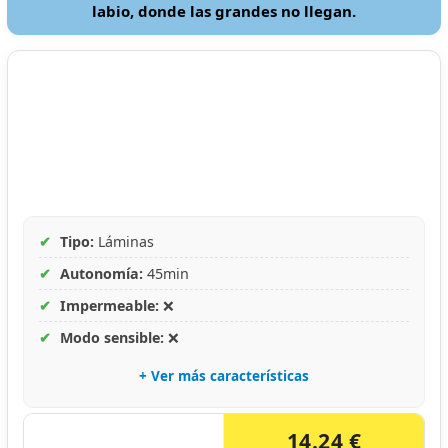
labio, donde las grandes no llegan.
✔
Tipo:
Láminas
✔
Autonomía:
45min
✔
Impermeable:
❌
✔
Modo sensible:
❌
+ Ver más características
14.24 €