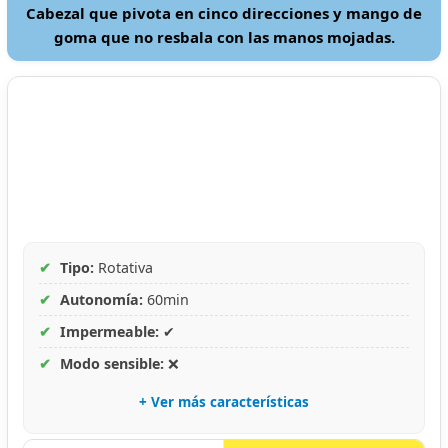
Cabezal que pivota en cinco direcciones y mango de
goma que no resbala con las manos mojadas.
✔
Tipo:
Rotativa
✔
Autonomía:
60min
✔
Impermeable:
✔
✔
Modo sensible:
❌
+ Ver más características