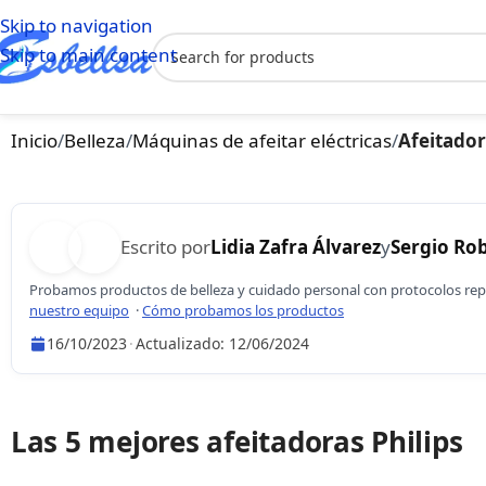
Skip to navigation
Skip to main content
Inicio
/
Belleza
/
Máquinas de afeitar eléctricas
/
Afeitador
Escrito por
Lidia Zafra Álvarez
y
Sergio Rob
Probamos productos de belleza y cuidado personal con protocolos repl
nuestro equipo
·
Cómo probamos los productos
16/10/2023
·
Actualizado:
12/06/2024
Lidia Zafra Álvarez
Sergio Robles
Las 5 mejores afeitadoras Philips