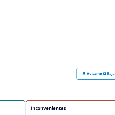
🔔 Avísame Si Baja
Inconvenientes