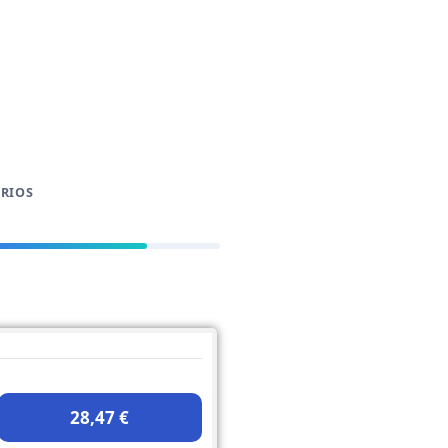
RIOS
28,47 €