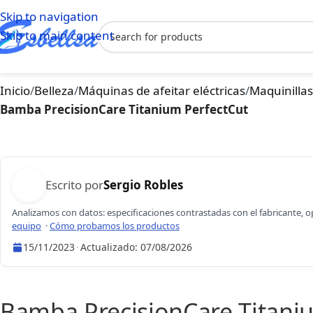
Skip to navigation
Skip to main content
Inicio
/
Belleza
/
Máquinas de afeitar eléctricas
/
Maquinillas
Bamba PrecisionCare Titanium PerfectCut
Escrito por
Sergio Robles
Analizamos con datos: especificaciones contrastadas con el fabricante, 
equipo
·
Cómo probamos los productos
15/11/2023
·
Actualizado:
07/08/2026
Sergio Robles
Bamba PrecisionCare Titani