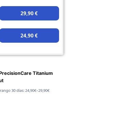
29,90 €
24,90 €
PrecisionCare Titanium
ut
· rango 30 días: 24,90€–29,90€