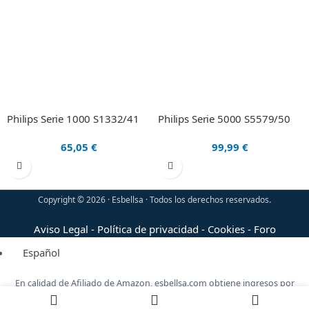
Philips Serie 1000 S1332/41
Philips Serie 5000 S5579/50
65,05
€
99,99
€
Copyright © 2026 · Esbellsa · Todos los derechos reservados.
Aviso Legal
-
Política de privacidad
-
Cookies
-
Foro
Español
En calidad de Afiliado de Amazon, esbellsa.com obtiene ingresos por
las compras adscritas que cumplen los requisitos, sin coste adicional
para ti.