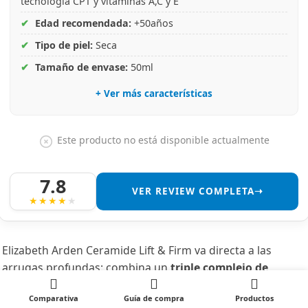
tecnología CPT y vitaminas A,C y E
✔
Edad recomendada:
+50años
✔
Tipo de piel:
Seca
✔
Tamaño de envase:
50ml
+ Ver más características
Este producto no está disponible actualmente
7.8
VER REVIEW COMPLETA➝
Elizabeth Arden Ceramide Lift & Firm va directa a las
arrugas profundas: combina un
triple complejo de
ceramidas
, la
tecnología CPT
y vitaminas A, C y E para
Comparativa
Guía de compra
Productos
devolver
volumen
, mantener la hidratación y proteger la