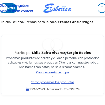
Skip to navigation
MENU
Skip to main content
Inicio
/
Belleza
/
Cremas para la cara
/
Cremas Antiarrugas
Escrito por
Lidia Zafra Álvarez
y
Sergio Robles
Probamos productos de belleza y cuidado personal con protocolos
replicables y vigilamos sus precios en 7 tiendas con nuestro robot.
Analizamos con datos, no solo recomendamos.
Conoce nuestro equipo
·
Cómo probamos los productos
13/10/2023
·
Actualizado:
26/03/2024
Lidia Zafra Álvarez
Sergio Robles