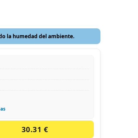
ando la humedad del ambiente.
cas
30.31 €