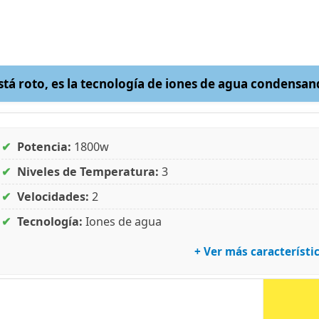
está roto, es la tecnología de iones de agua condens
✔
Potencia:
1800w
✔
Niveles de Temperatura:
3
✔
Velocidades:
2
✔
Tecnología:
Iones de agua
+ Ver más característi