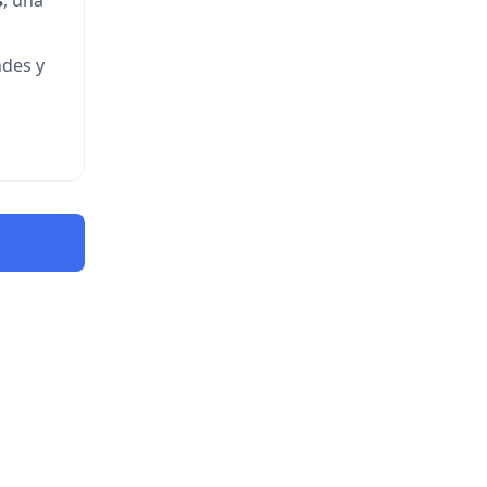
s
, una
ndes y