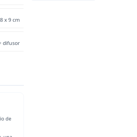
,8 x 9 cm
+ difusor
io de