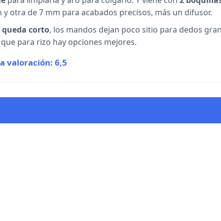
le
para limpiarla y aro para colgarlo. Y viene con
2 boquilla
y otra de 7 mm para acabados precisos, más un difusor.
e queda corto
, los mandos dejan poco sitio para dedos gra
í que para rizo hay opciones mejores.
a valoración: 6,5