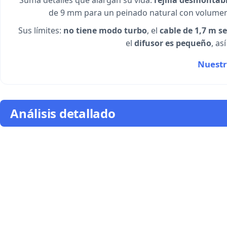
Suma detalles que alargan su vida:
rejilla desmontab
de 9 mm para un peinado natural con volumen 
Sus límites:
no tiene modo turbo
, el
cable de 1,7 m s
el
difusor es pequeño
, as
Nuestr
Análisis detallado