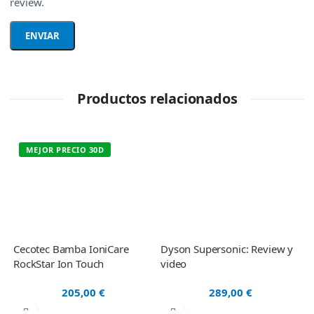
review.
Productos relacionados
MEJOR PRECIO 30D
Cecotec Bamba IoniCare
Dyson Supersonic: Review y
P
RockStar Ion Touch
video
205,00
€
289,00
€