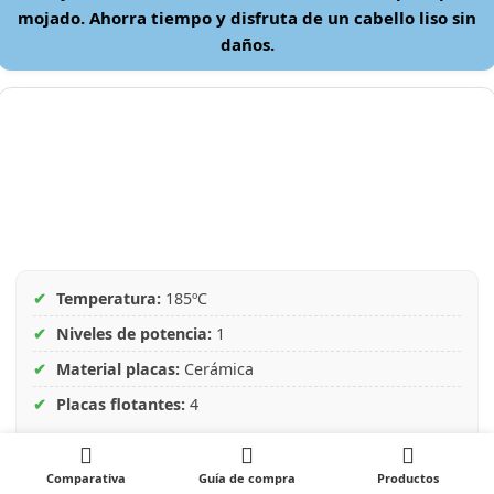
mojado. Ahorra tiempo y disfruta de un cabello liso sin
daños.
✔
Temperatura:
185ºC
✔
Niveles de potencia:
1
✔
Material placas:
Cerámica
✔
Placas flotantes:
4
+ Ver más características
Comparativa
Guía de compra
Productos