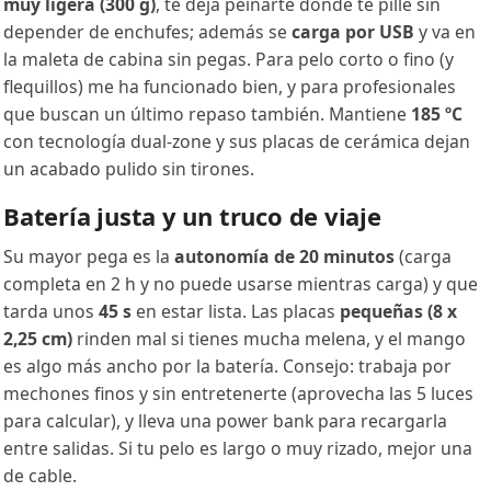
muy ligera (300 g)
, te deja peinarte donde te pille sin
depender de enchufes; además se
carga por USB
y va en
la maleta de cabina sin pegas. Para pelo corto o fino (y
flequillos) me ha funcionado bien, y para profesionales
que buscan un último repaso también. Mantiene
185 ºC
con tecnología dual-zone y sus placas de cerámica dejan
un acabado pulido sin tirones.
Batería justa y un truco de viaje
Su mayor pega es la
autonomía de 20 minutos
(carga
completa en 2 h y no puede usarse mientras carga) y que
tarda unos
45 s
en estar lista. Las placas
pequeñas (8 x
2,25 cm)
rinden mal si tienes mucha melena, y el mango
es algo más ancho por la batería. Consejo: trabaja por
mechones finos y sin entretenerte (aprovecha las 5 luces
para calcular), y lleva una power bank para recargarla
entre salidas. Si tu pelo es largo o muy rizado, mejor una
de cable.