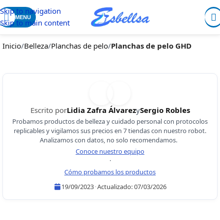
Skip to navigation
MENU
Skip to main content
Inicio
/
Belleza
/
Planchas de pelo
/
Planchas de pelo GHD
Escrito por
Lidia Zafra Álvarez
y
Sergio Robles
Probamos productos de belleza y cuidado personal con protocolos
replicables y vigilamos sus precios en 7 tiendas con nuestro robot.
Analizamos con datos, no solo recomendamos.
Conoce nuestro equipo
·
Cómo probamos los productos
19/09/2023
·
Actualizado:
07/03/2026
Lidia Zafra Álvarez
Sergio Robles