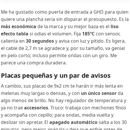
Me ha gustado como puerta de entrada a GHD para quien
quiere una plancha seria sin disparar el presupuesto. Es la
más económica
de la marca y su mejor baza es el
liso
efecto tabla
si odias el volumen. Fija
185ºC
con sensor,
calienta en
30 segundos
y avisa con luz y pitido. Es ligera,
el cable de 2,7 m se agradece y, por su tamaño, va genial
en pelo corto; incluso permite ondas con un giro. Me
parece una compra duradera.
Placas pequeñas y un par de avisos
A cambio, sus placas de 9x2 cm te harán ir más lenta en
melenas muy largas o densas, y con
un único sensor
da
algo menos de brillo. No hay regulador de temperatura y
ya no trae
accesorios
. Truco: trabaja con mechones finos
y acompaña con cepillo; para ondas, media vuelta y
deslizar sin apretar. El
apagado automático
salta a los 30
minutos, pero mejor apágala y deja que enfríe antes de