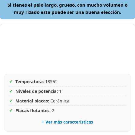
Si tienes el pelo largo, grueso, con mucho volumen o
muy rizado esta puede ser una buena elección.
✔
Temperatura:
185ºC
✔
Niveles de potencia:
1
✔
Material placas:
Cerámica
✔
Placas flotantes:
2
+ Ver más características