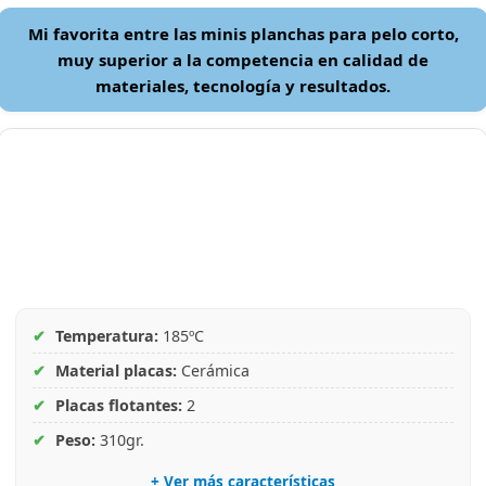
Mi favorita entre las minis planchas para pelo corto,
muy superior a la competencia en calidad de
materiales, tecnología y resultados.
✔
Temperatura:
185ºC
✔
Material placas:
Cerámica
✔
Placas flotantes:
2
✔
Peso:
310gr.
+ Ver más características