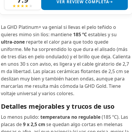
VER REVIEW COMPLETA➝
La GHD Platinum+ va genial si llevas el pelo teñido o
quieres mimo sin líos: mantiene
185 ºC
estables y su
ultra‑zone
reparte el calor para que todo quede
uniforme. Me ha sorprendido lo que dura el alisado (más
de tres días en pelo ondulado) y el brillo que deja. Calienta
en unos 30 s con aviso, es ligera y el cable giratorio de 2,7
m da libertad. Las placas cerámicas flotantes de 2,5 cm se
deslizan muy bien y también hacen ondas, aunque para
marcarlas me resulta más cómoda la GHD Gold. Tiene
voltaje universal y varios colores.
Detalles mejorables y trucos de uso
Lo menos pulido:
temperatura no regulable
(185 ºC). Las
placas de
9 x 2,5 cm
se quedan algo cortas en melenas
densas o afro, así que paciencia (si vas con prisa, mejor la