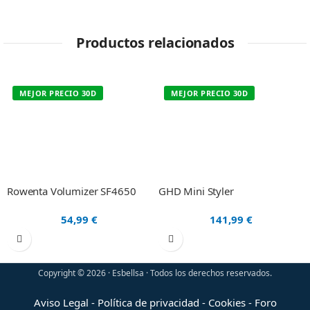
Productos relacionados
MEJOR PRECIO 30D
MEJOR PRECIO 30D
Rowenta Volumizer SF4650
GHD Mini Styler
54,99
€
141,99
€
Copyright © 2026 · Esbellsa · Todos los derechos reservados.
Aviso Legal
-
Política de privacidad
-
Cookies
-
Foro