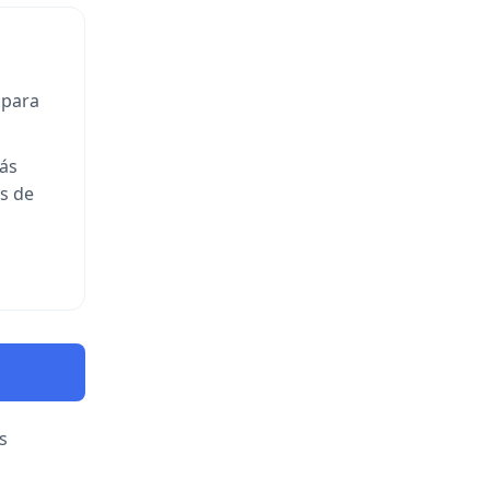
 para
más
es de
s