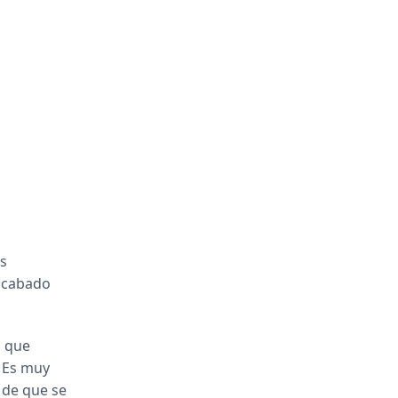
ás
 acabado
s que
. Es muy
 de que se