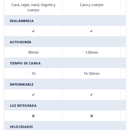
Cara, cejas, nariz, bigote y
Cara y cuerpo
C
cuerpo
INALÁMBRICA
✔
✔
AUTONOMÍA
90min
120min
TIEMPO DE CARGA
1h
1h 50min
IMPERMEABLE
✔
✔
LUZ INTEGRADA
❌
❌
VELOCIDADES