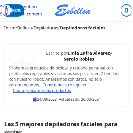
Skip to navigation
MENU
Skip to main content
Inicio
/
Belleza
/
Depiladoras
/
Depiladoras faciales
Escrito por
Lidia Zafra Álvarez
y
Sergio Robles
Probamos productos de belleza y cuidado personal con
protocolos replicables y vigilamos sus precios en 7 tiendas
con nuestro robot. Analizamos con datos, no solo
recomendamos.
Conoce nuestro equipo
·
Cómo probamos los productos
24/08/2023
·
Actualizado:
26/03/2024
Lidia Zafra Álvarez
Sergio Robles
Las 5 mejores depiladoras faciales para
mujer