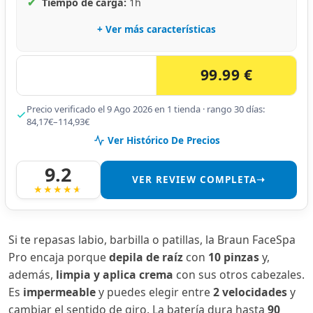
✔
Tiempo de carga:
1h
+ Ver más características
99.99 €
Precio verificado el 9 Ago 2026 en 1 tienda · rango 30 días:
84,17€–114,93€
Ver Histórico De Precios
9.2
VER REVIEW COMPLETA➝
Si te repasas labio, barbilla o patillas, la Braun FaceSpa
Pro encaja porque
depila de raíz
con
10 pinzas
y,
además,
limpia y aplica crema
con sus otros cabezales.
Es
impermeable
y puedes elegir entre
2 velocidades
y
cambiar el sentido de giro. La batería dura hasta
90