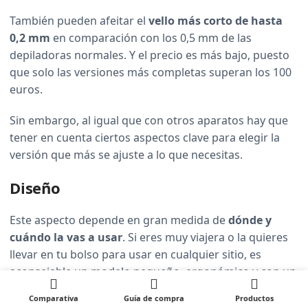
También pueden afeitar el
vello más corto de hasta
0,2 mm
en comparación con los 0,5 mm de las
depiladoras normales. Y el precio es más bajo, puesto
que solo las versiones más completas superan los 100
euros.
Sin embargo, al igual que con otros aparatos hay que
tener en cuenta ciertos aspectos clave para elegir la
versión que más se ajuste a lo que necesitas.
Diseño
Este aspecto depende en gran medida de
dónde y
cuándo la vas a usar
. Si eres muy viajera o la quieres
llevar en tu bolso para usar en cualquier sitio, es
aconsejable un modelo pequeño, ergonómico y con un
capuchón para que no se ensucie el cabezal. Y si nos
Comparativa
Guía de compra
Productos
ponemos sibaritas un neceser para guardarla.