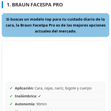
1. BRAUN FACESPA PRO
Si buscas un modelo top para tu cuidado diario de la
cara, la Braun FaceSpa Pro es de las mejores opciones
actuales del mercado.
✔
Aplicación:
Cara, cejas, nariz, bigote y cuerpo
✔
Inalámbrica:
✔
✔
Autonomía:
90min