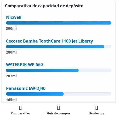
Comparativa de capacidad de depósito
Nicwell
300ml
Cecotec Bamba ToothCare 1100 Jet Liberty
280ml
WATERPIK WP-560
207ml
Panasonic EW-DJ40
165ml
Oral-B Aquacare 6 Pro Expert
Comparativa
Guía de compra
Productos