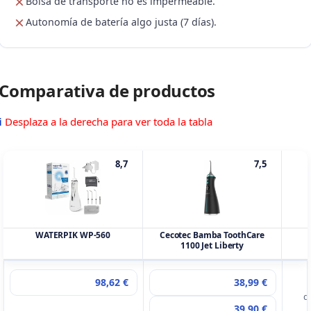
Bolsa de transporte no es impermeable.
Autonomía de batería algo justa (7 días).
Comparativa de productos
ℹ
Desplaza a la derecha para ver toda la tabla
8,7
7,5
WATERPIK WP-560
Cecotec Bamba ToothCare
1100 Jet Liberty
98,62 €
38,99 €
E
d
39,90 €