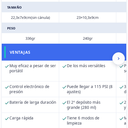
TAMAÑO
22,3x7x9cm(sin cánula)
23×10,3x9cm
PESO
336gr
240gr
VENTAJAS
Muy eficaz a pesar de ser
De los más versátiles
Pr
portátil
se
Control electrónico de
Puede llegar a 115 PSI (8
3 
presión
ajustes)
di
Batería de larga duración
El 2º depósito más
2 
grande (280 ml)
y 
Carga rápida
Tiene 6 modos de
M
limpieza
an