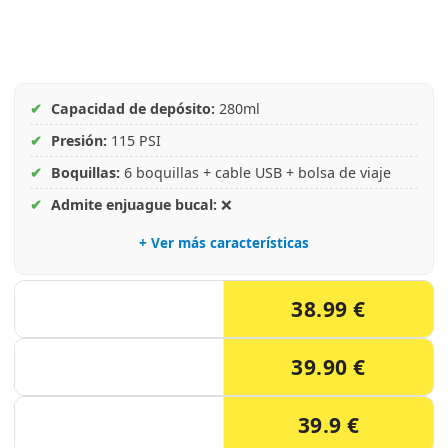
✔
Capacidad de depósito:
280ml
✔
Presión:
115 PSI
✔
Boquillas:
6 boquillas + cable USB + bolsa de viaje
✔
Admite enjuague bucal:
❌
+ Ver más características
38.99 €
39.90 €
39.9 €