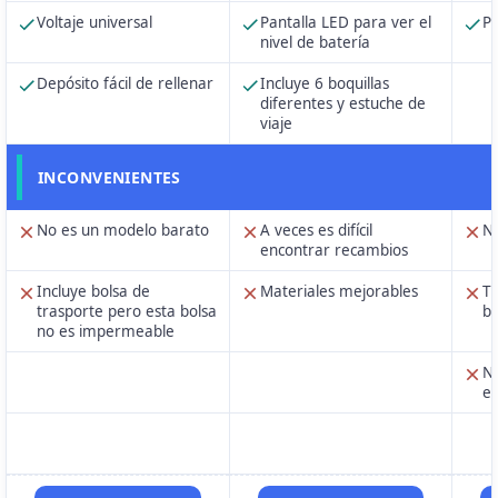
Voltaje universal
Pantalla LED para ver el
Pr
nivel de batería
Depósito fácil de rellenar
Incluye 6 boquillas
diferentes y estuche de
viaje
INCONVENIENTES
No es un modelo barato
A veces es difícil
No
encontrar recambios
Incluye bolsa de
Materiales mejorables
Ti
trasporte pero esta bolsa
bi
no es impermeable
No
es