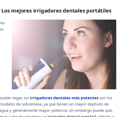
Lidia Zafra Álvarez
Sergio Robles
Los mejores irrigadores dentales portátiles
No
se
puede negar, los
irrigadores dentales más potentes
son los
modelos de sobremesa, ya que tienen un mayor depósito de
agua y generalmente mayor potencia, sin embargo puede que,
en tu caso te convenga un
irrigador dental portátil
, debido a