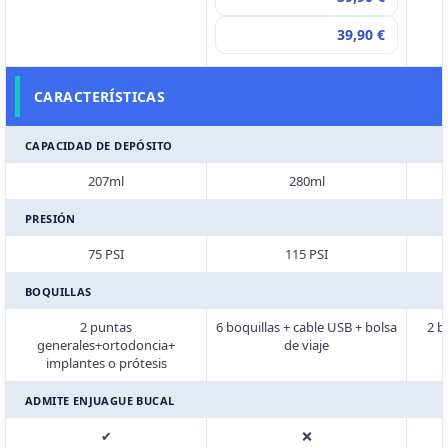
39,90 €
CARACTERÍSTICAS
CAPACIDAD DE DEPÓSITO
207ml
280ml
PRESIÓN
75 PSI
115 PSI
BOQUILLAS
2 puntas
6 boquillas + cable USB + bolsa
2 b
generales+ortodoncia+
de viaje
implantes o prótesis
ADMITE ENJUAGUE BUCAL
✔
❌