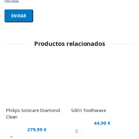
review.
Productos relacionados
Philips Sonicare Diamond
Silk’n Toothwave
M
Clean
44,90
€
279,99
€