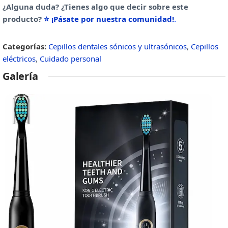
¿Alguna duda? ¿Tienes algo que decir sobre este
producto?
⭐ ¡Pásate por nuestra comunidad!
.
Categorías:
Cepillos dentales sónicos y ultrasónicos
,
Cepillos
eléctricos
,
Cuidado personal
Galería