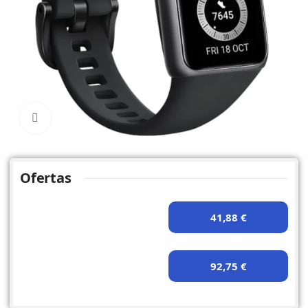
Click to enlarge
Ofertas
41,88 €
92,75 €