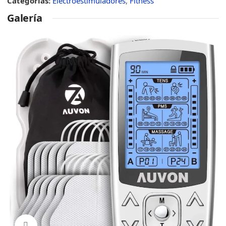
Categorías:
Electroestimuladores
,
Fitness
Galería
Click to enlarge