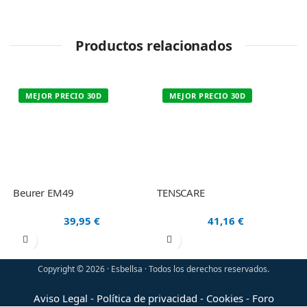
Productos relacionados
MEJOR PRECIO 30D
MEJOR PRECIO 30D
Beurer EM49
TENSCARE
M
39,95
€
41,16
€
Copyright © 2026 · Esbellsa · Todos los derechos reservados.
Aviso Legal
-
Política de privacidad
-
Cookies
-
Foro