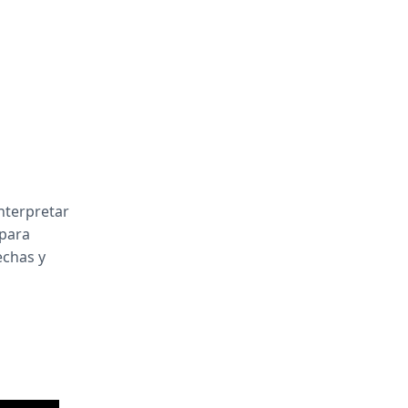
nterpretar
 para
echas y