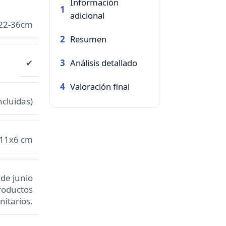
Información
1
adicional
22-36cm
Resumen
2
Análisis detallado
✔
3
Valoración final
4
ncluidas)
11x6 cm
 de junio
productos
nitarios.