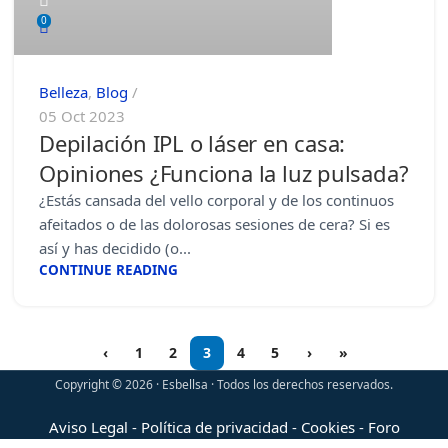
0
Belleza
,
Blog
05 Oct 2023
Depilación IPL o láser en casa:
Opiniones ¿Funciona la luz pulsada?
¿Estás cansada del vello corporal y de los continuos
afeitados o de las dolorosas sesiones de cera? Si es
así y has decidido (o...
CONTINUE READING
‹
1
2
3
4
5
›
»
Copyright © 2026 · Esbellsa · Todos los derechos reservados.
Aviso Legal
-
Política de privacidad
-
Cookies
-
Foro