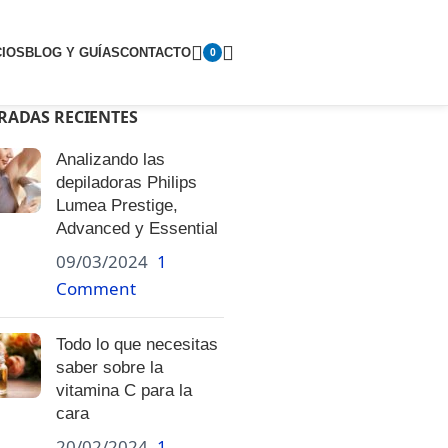
CIOS
BLOG Y GUÍAS
CONTACTO
0
RADAS RECIENTES
Analizando las
depiladoras Philips
Lumea Prestige,
Advanced y Essential
09/03/2024
1
Comment
Todo lo que necesitas
saber sobre la
vitamina C para la
cara
20/02/2024
1