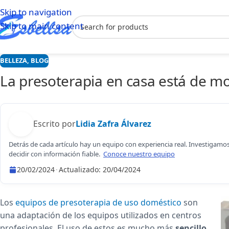
Skip to navigation
Skip to main content
BELLEZA
,
BLOG
La presoterapia en casa está de mo
Escrito por
Lidia Zafra Álvarez
Detrás de cada artículo hay un equipo con experiencia real. Investigam
decidir con información fiable.
Conoce nuestro equipo
20/02/2024
·
Actualizado:
20/04/2024
Lidia Zafra Álvarez
Los
equipos de presoterapia de uso doméstico
son
una adaptación de los equipos utilizados en centros
profesionales. El uso de estos es mucho más
sencillo
,