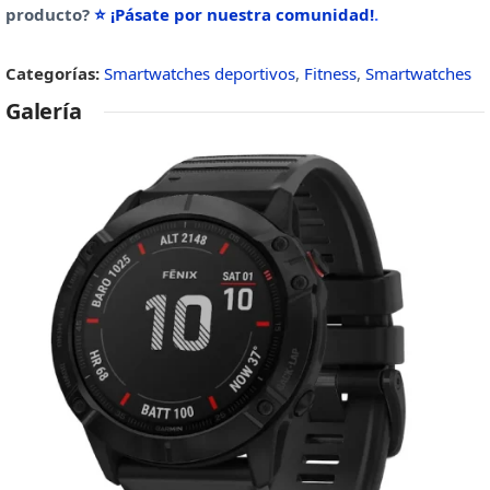
producto?
⭐ ¡Pásate por nuestra comunidad!
.
Categorías:
Smartwatches deportivos
,
Fitness
,
Smartwatches
Galería