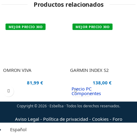
Productos relacionados
MEJOR PRECIO 30D
MEJOR PRECIO 30D
OMRON VIVA
GARMIN INDEX S2
81,99
€
138,00
€
Precio PC
Componentes
Copyright © 2026 · Esbellsa · Todos los derechos reservados.
Aviso Legal
-
Política de privacidad
-
Cookies
-
Foro
Español