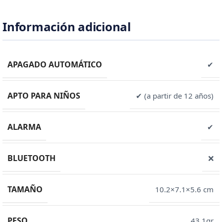
Información adicional
APAGADO AUTOMÁTICO
✔
APTO PARA NIÑOS
✔ (a partir de 12 años)
ALARMA
✔
BLUETOOTH
❌
TAMAÑO
10.2×7.1×5.6 cm
PESO
43,1gr