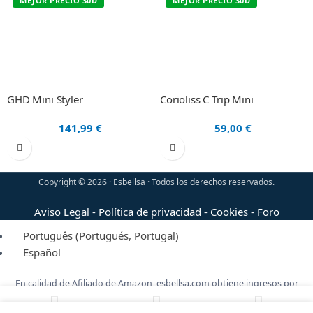
MEJOR PRECIO 30D
MEJOR PRECIO 30D
GHD Mini Styler
Corioliss C Trip Mini
141,99
€
59,00
€
Copyright © 2026 · Esbellsa · Todos los derechos reservados.
Aviso Legal
-
Política de privacidad
-
Cookies
-
Foro
Português
(
Portugués, Portugal
)
Español
En calidad de Afiliado de Amazon, esbellsa.com obtiene ingresos por
las compras adscritas que cumplen los requisitos, sin coste adicional
para ti.