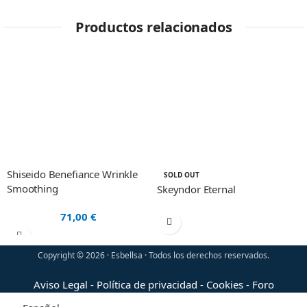
Productos relacionados
Shiseido Benefiance Wrinkle
SOLD OUT
Smoothing
Skeyndor Eternal
71,00
€
Copyright © 2026 · Esbellsa · Todos los derechos reservados.
Aviso Legal
-
Política de privacidad
-
Cookies
-
Foro