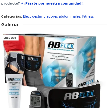
producto?
⭐ ¡Pásate por nuestra comunidad!
.
Categorías:
Electroestimuladores abdominales
,
Fitness
Galería
SOLD OUT