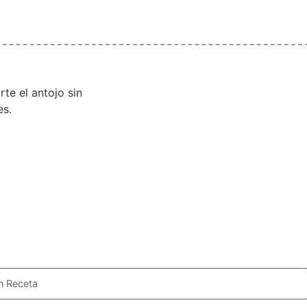
te el antojo sin
es.
n Receta