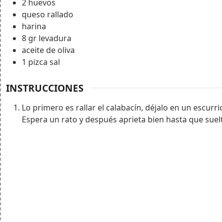
2
huevos
queso rallado
harina
8
gr
levadura
aceite de oliva
1
pizca
sal
INSTRUCCIONES
Lo primero es rallar el calabacín, déjalo en un escurr
Espera un rato y después aprieta bien hasta que suel