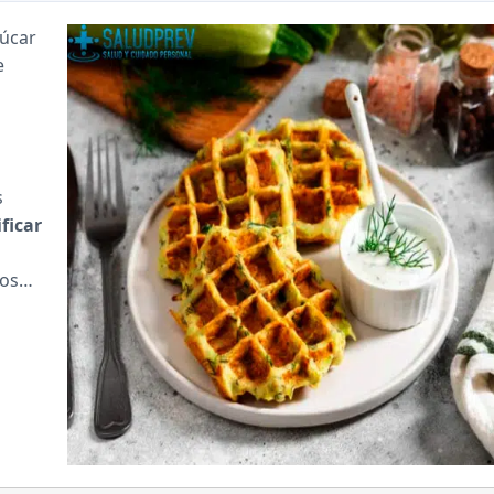
zúcar
e
s
ficar
anos…