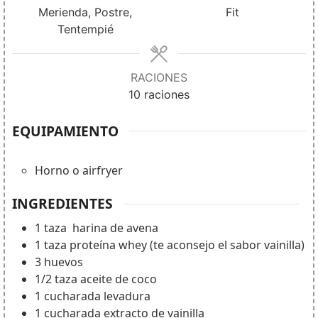
Merienda, Postre,
Fit
Tentempié
RACIONES
10
raciones
EQUIPAMIENTO
Horno o airfryer
INGREDIENTES
1
taza
harina de avena
1
taza
proteína whey (te aconsejo el sabor vainilla)
3
huevos
1/2
taza
aceite de coco
1
cucharada
levadura
1
cucharada
extracto de vainilla