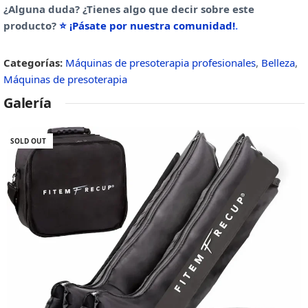
¿Alguna duda? ¿Tienes algo que decir sobre este
producto?
⭐ ¡Pásate por nuestra comunidad!
.
Categorías:
Máquinas de presoterapia profesionales
,
Belleza
,
Máquinas de presoterapia
Galería
SOLD OUT