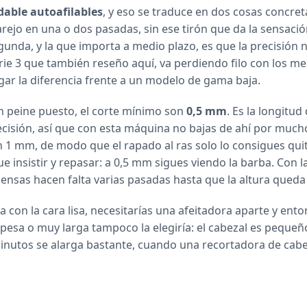
dable autoafilables
, y eso se traduce en dos cosas concret
arejo en una o dos pasadas, sin ese tirón que da la sensaci
gunda, y la que importa a medio plazo, es que la precisión 
rie 3 que también reseño aquí, va perdiendo filo con los me
agar la diferencia frente a un modelo de gama baja.
ún peine puesto, el corte mínimo son
0,5 mm
. Es la longitud
ecisión, así que con esta máquina no bajas de ahí por muc
n 1 mm, de modo que el rapado al ras solo lo consigues qui
ue insistir y repasar: a 0,5 mm sigues viendo la barba. Con 
nsas hacen falta varias pasadas hasta que la altura queda 
a con la cara lisa, necesitarías una afeitadora aparte y ento
pesa o muy larga tampoco la elegiría: el cabezal es pequeñ
minutos se alarga bastante, cuando una recortadora de cab