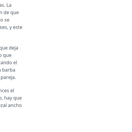
as. La
ón de que
no se
ses, y este
 que deja
ho que
tando el
la barba
pareja.
nces el
o, hay que
ezal ancho