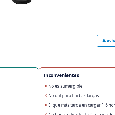
🔔 Avís
Inconvenientes
No es sumergible
No útil para barbas largas
El que más tarda en cargar (16 ho
No tiene indicador LED ni base de