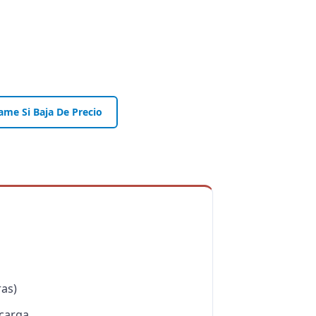
ame Si Baja De Precio
ras)
 carga