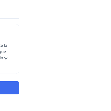
e la
 que
io ya