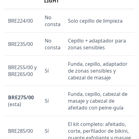
LIGHT
No
BRE224/00
Solo cepillo de limpieza
consta
No
Cepillo + adaptador para
BRE235/00
consta
zonas sensibles
Funda, cepillo, adaptador
BRE255/00 y
Sí
de zonas sensibles y
BRE265/00
cabezal de masaje
Funda, cepillo, cabezal de
BRE275/00
Sí
masaje y cabezal de
(esta)
afeitado con peine-guía
El kit completo: afeitado,
BRE285/00
Sí
corte, perfilador de bikini,
guante exfoliante y masaje